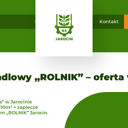
O nas
Aktualności
Kontakt
dlowy „ROLNIK” – oferta
” w Jarocinie
10m² + zaplecze
m „ROLNIK” Jarocin.