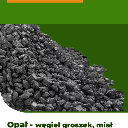
Opał -
węgiel groszek, miał